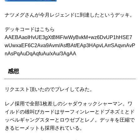
ナツメグさんが今月レジェンドに到達したというデッキ。
デッキコードはこちら
AAEBAaoIHvUE3gXtBf4F/wWyBvkM+wz6DvUP1hHSE7
wUwxaEF6C2Ava9Avm/AsfBAt/EAp3HApvLArrSAqvnAvP
nAsPqAuDqAqfuAu/xAu/3AgAA
感想
リクエスト頂いたのでプレイしてみた。
レノ採用で全部1枚差しのシャダウォックシャーマン。ワ
イルドの雄叫びカードはサーフィンレーとドブネズミとド
ッペルギャングスターとロウゼブとレノ。デッキを圧縮で
きるヒーメットも採用されている。