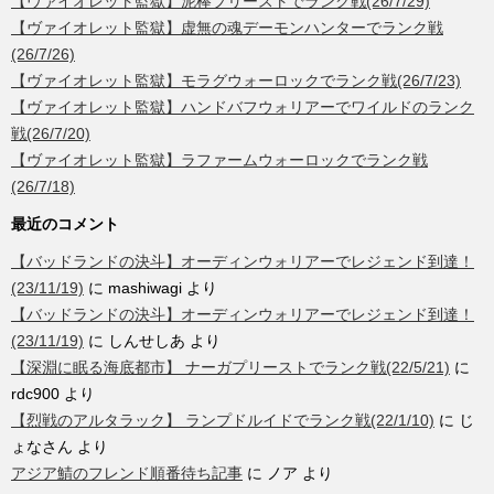
【ヴァイオレット監獄】泥棒プリーストでランク戦(26/7/29)
【ヴァイオレット監獄】虚無の魂デーモンハンターでランク戦
(26/7/26)
【ヴァイオレット監獄】モラグウォーロックでランク戦(26/7/23)
【ヴァイオレット監獄】ハンドバフウォリアーでワイルドのランク
戦(26/7/20)
【ヴァイオレット監獄】ラファームウォーロックでランク戦
(26/7/18)
最近のコメント
【バッドランドの決斗】オーディンウォリアーでレジェンド到達！
(23/11/19)
に
mashiwagi
より
【バッドランドの決斗】オーディンウォリアーでレジェンド到達！
(23/11/19)
に
しんせしあ
より
【深淵に眠る海底都市】 ナーガプリーストでランク戦(22/5/21)
に
rdc900
より
【烈戦のアルタラック】 ランプドルイドでランク戦(22/1/10)
に
じ
ょなさん
より
アジア鯖のフレンド順番待ち記事
に
ノア
より