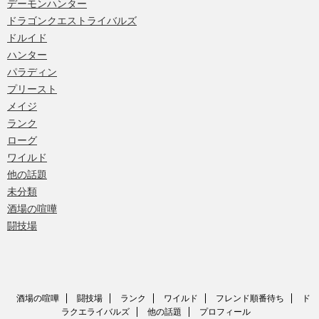
デーモンハンター
ドラゴンクエストライバルズ
ドルイド
ハンター
パラディン
プリースト
メイジ
ランク
ローグ
ワイルド
他の話題
未分類
酒場の喧嘩
闘技場
酒場の喧嘩
闘技場
ランク
ワイルド
フレンド順番待ち
ド
ラクエライバルズ
他の話題
プロフィール