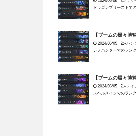
2024/06/08
-
プリ
ドラゴンプリーストでのラ
【ブームの爆々博覧会
2024/06/05
-
ハン
レノハンターでのランク戦の
【ブームの爆々博覧会
2024/06/05
-
メイ
スペルメイジでのランク戦の