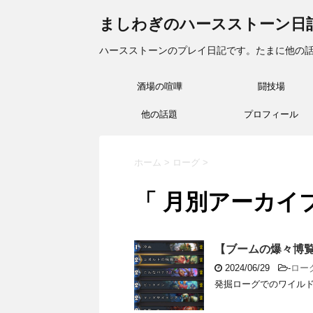
ましわぎのハースストーン日
ハースストーンのプレイ日記です。たまに他の
酒場の喧嘩
闘技場
他の話題
プロフィール
ホーム
>
ローグ
>
「 月別アーカイブ：
【ブームの爆々博覧会
2024/06/29
-
ロー
発掘ローグでのワイルドの