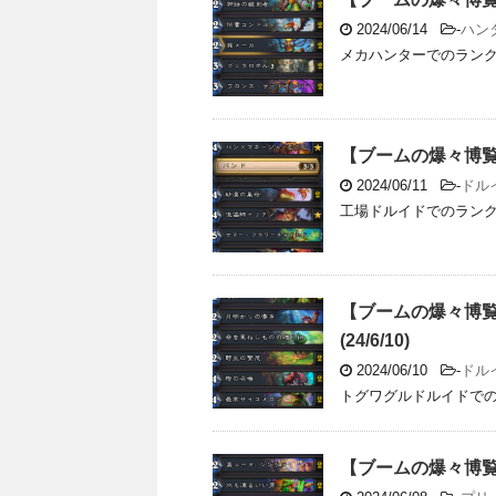
2024/06/14
-
ハン
メカハンターでのランク戦
【ブームの爆々博覧会
2024/06/11
-
ドル
工場ドルイドでのランク戦の
【ブームの爆々博
(24/6/10)
2024/06/10
-
ドル
トグワグルドルイドでの
【ブームの爆々博覧会