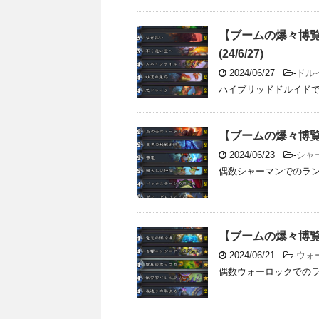
【ブームの爆々博
(24/6/27)
2024/06/27
-
ドル
ハイブリッドドルイドでの
【ブームの爆々博覧会
2024/06/23
-
シャ
偶数シャーマンでのランク
【ブームの爆々博覧会
2024/06/21
-
ウォ
偶数ウォーロックでのラン