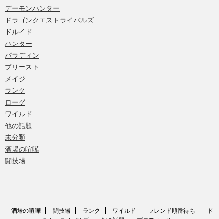
デーモンハンター
ドラゴンクエストライバルズ
ドルイド
ハンター
パラディン
プリースト
メイジ
ランク
ローグ
ワイルド
他の話題
未分類
酒場の喧嘩
闘技場
酒場の喧嘩
闘技場
ランク
ワイルド
フレンド順番待ち
ド