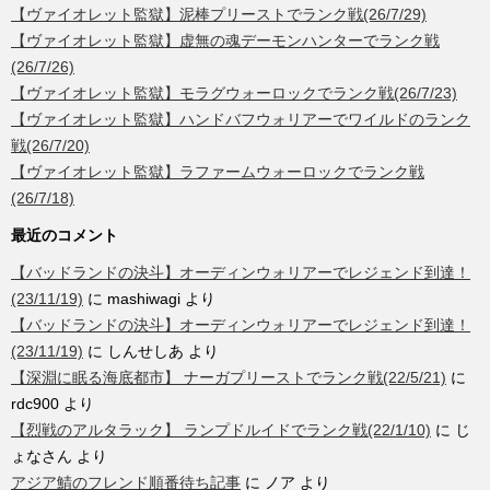
【ヴァイオレット監獄】泥棒プリーストでランク戦(26/7/29)
【ヴァイオレット監獄】虚無の魂デーモンハンターでランク戦
(26/7/26)
【ヴァイオレット監獄】モラグウォーロックでランク戦(26/7/23)
【ヴァイオレット監獄】ハンドバフウォリアーでワイルドのランク
戦(26/7/20)
【ヴァイオレット監獄】ラファームウォーロックでランク戦
(26/7/18)
最近のコメント
【バッドランドの決斗】オーディンウォリアーでレジェンド到達！
(23/11/19)
に
mashiwagi
より
【バッドランドの決斗】オーディンウォリアーでレジェンド到達！
(23/11/19)
に
しんせしあ
より
【深淵に眠る海底都市】 ナーガプリーストでランク戦(22/5/21)
に
rdc900
より
【烈戦のアルタラック】 ランプドルイドでランク戦(22/1/10)
に
じ
ょなさん
より
アジア鯖のフレンド順番待ち記事
に
ノア
より