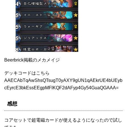
Beerbrick掲載のメカメイジ
デッキコードはこちら
AAECAbTqAwShsQTsugT0yAXY9gUN1qAEkrUE4bUEyb
cEyrcE3bkEssEEgpMFlKQF2dAFyp4Gy54GuaQGAAA=
感想
コアセットで超電磁カードが使えるようになったので試し