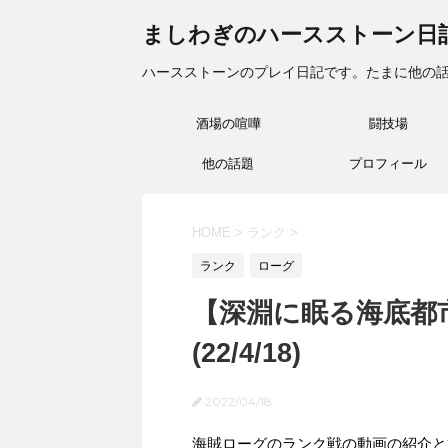
ましわぎのハースストーン日
ハースストーンのプレイ日記です。たまに他の
酒場の喧嘩
闘技場
他の話題
プロフィール
HOME
>
ランク
>
ランク
ローグ
【深淵に眠る海底都
(22/4/18)
2022/04/18
海賊ローグのランク戦の動画の紹介と