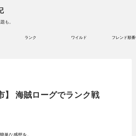
記
話題も。
ランク
ワイルド
フレンド順番
市】 海賊ローグでランク戦
簡単な感想を。