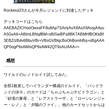
Rockerul23さんが今月レジェンドに到達したデッキ
デッキコードはこちら
AAEBAZICHooOwxaFF8u8Ap7SAr/yAvX8AsX9AvyjA4yu
A5GxA6+ABImLBNqfBM+sBISwBPa9BK7ABMHfBOKkBf
3EBZ/zBdv6BbuVBr+VBsGVBtqcBoOhBomhBq+oBgAAA
QP0ogP9xAWIsQP9xAW42QT9xAUAAA==
感想
ワイルドのレノドルイド試してみた。
全部1枚差しでハイランダー構成のドルイド。「バッドラ
ンドの決斗」のカードは「ちゃぷちゃぷチビドラゴン」と
「砂漠の巣母」と「レアストラーザ」と「ローンレンジャ
ー・レノ」と「夕陽のファイ」。他のカードセットからは