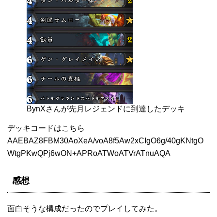
BynXさんが先月レジェンドに到達したデッキ
デッキコードはこちら
AAEBAZ8FBM30AoXeA/voA8f5Aw2xCIgO6g/40gKNtgO
WtgPKwQPj6wON+APRoATWoATVrATnuAQA
感想
面白そうな構成だったのでプレイしてみた。