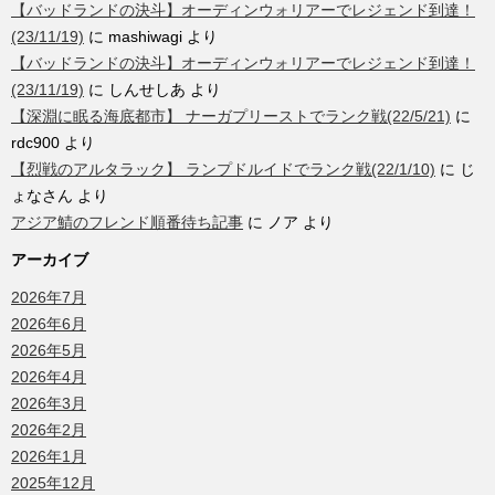
【バッドランドの決斗】オーディンウォリアーでレジェンド到達！
(23/11/19)
に
mashiwagi
より
【バッドランドの決斗】オーディンウォリアーでレジェンド到達！
(23/11/19)
に
しんせしあ
より
【深淵に眠る海底都市】 ナーガプリーストでランク戦(22/5/21)
に
rdc900
より
【烈戦のアルタラック】 ランプドルイドでランク戦(22/1/10)
に
じ
ょなさん
より
アジア鯖のフレンド順番待ち記事
に
ノア
より
アーカイブ
2026年7月
2026年6月
2026年5月
2026年4月
2026年3月
2026年2月
2026年1月
2025年12月