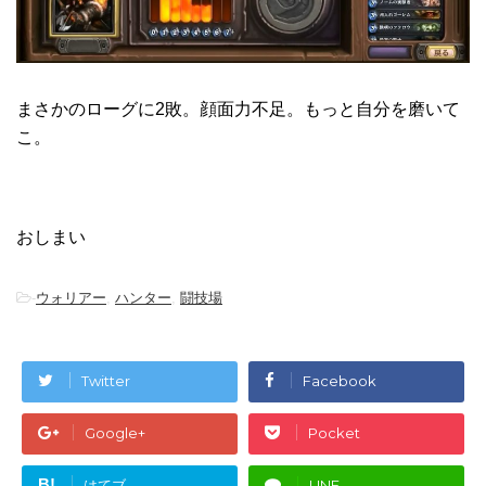
まさかのローグに2敗。顔面力不足。もっと自分を磨いて
こ。
おしまい
-
ウォリアー
,
ハンター
,
闘技場
Twitter
Facebook
Google+
Pocket
B!
はてブ
LINE