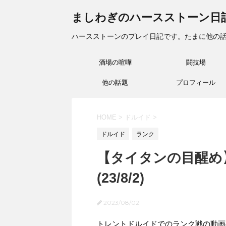
ましわぎのハースストーン日
ハースストーンのプレイ日記です。たまに他の
酒場の喧嘩
闘技場
他の話題
プロフィール
HOME
>
ドルイド
>
ドルイド
ランク
【タイタンの目醒め
(23/8/2)
2023/08/02
トレントドルイドでのランク戦の動画