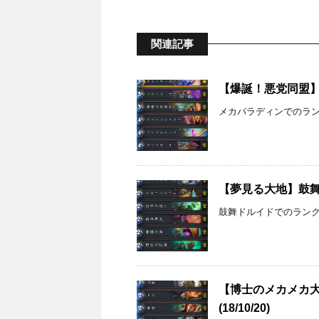
関連記事
【爆誕！悪党同盟】メ
メカパラディンでのランク
【夢見る大地】鼓舞ド
鼓舞ドルイドでのランク戦
【博士のメカメカ
(18/10/20)