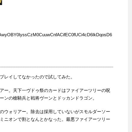
wyOBY0IyssCzM0CuuwCnfACifEC0fUCi4cD6IkDqosD6
プレイしてなかったので試してみた。
アー。天下一ヴドゥ祭のカードはファイアーツリーの呪
ーンの槍騎兵と戦将ヴーンとドッカンドラゴン。
のウォリアー。除去は採用していないがスモルダーソー
ミニオンで割となんとかなった。最悪ファイアーツリー