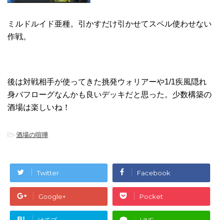
ミルドルイド亜種。引かすだけ引かせてスペル使わせない
作戦。
後は対戦相手が使ってきた挑発ウォリアーや1/1疾風隠れ
身バフローグなんかも良いデッキだと思った。少数構築の
酒場は楽しいね！
-
酒場の喧嘩
Twitter
Facebook
Google+
Pocket
B!
はてブ
LINE