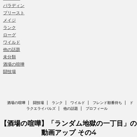
パラディン
プリースト
メイジ
ランク
ローグ
ワイルド
他の話題
未分類
酒場の喧嘩
闘技場
酒場の喧嘩
闘技場
ランク
ワイルド
フレンド順番待ち
ド
ラクエライバルズ
他の話題
プロフィール
【酒場の喧嘩】「ランダム地獄の一丁目」の
動画アップ その4