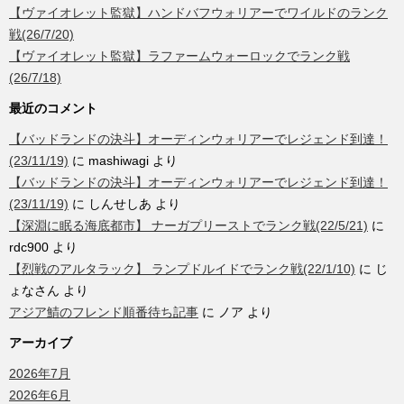
【ヴァイオレット監獄】ハンドバフウォリアーでワイルドのランク
戦(26/7/20)
【ヴァイオレット監獄】ラファームウォーロックでランク戦
(26/7/18)
最近のコメント
【バッドランドの決斗】オーディンウォリアーでレジェンド到達！
(23/11/19)
に
mashiwagi
より
【バッドランドの決斗】オーディンウォリアーでレジェンド到達！
(23/11/19)
に
しんせしあ
より
【深淵に眠る海底都市】 ナーガプリーストでランク戦(22/5/21)
に
rdc900
より
【烈戦のアルタラック】 ランプドルイドでランク戦(22/1/10)
に
じ
ょなさん
より
アジア鯖のフレンド順番待ち記事
に
ノア
より
アーカイブ
2026年7月
2026年6月