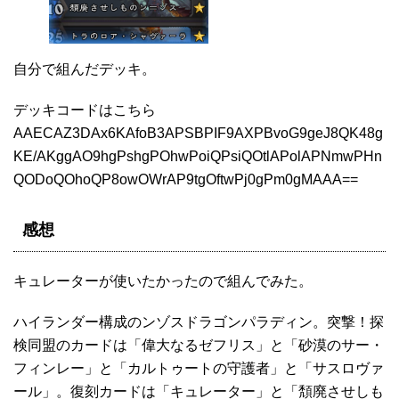
自分で組んだデッキ。
デッキコードはこちら
AAECAZ3DAx6KAfoB3APSBPIF9AXPBvoG9geJ8QK48g
KE/AKggAO9hgPshgPOhwPoiQPsiQOtlAPolAPNmwPHn
QODoQOhoQP8owOWrAP9tgOftwPj0gPm0gMAAA==
感想
キュレーターが使いたかったので組んでみた。
ハイランダー構成のンゾスドラゴンパラディン。突撃！探
検同盟のカードは「偉大なるゼフリス」と「砂漠のサー・
フィンレー」と「カルトゥートの守護者」と「サスロヴァ
ール」。復刻カードは「キュレーター」と「頽廃させしも