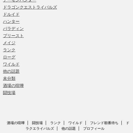
デーモンハンター
ドラゴンクエストライバルズ
ドルイド
ハンター
パラディン
プリースト
メイジ
ランク
ローグ
ワイルド
他の話題
未分類
酒場の喧嘩
闘技場
酒場の喧嘩
闘技場
ランク
ワイルド
フレンド順番待ち
ド
ラクエライバルズ
他の話題
プロフィール