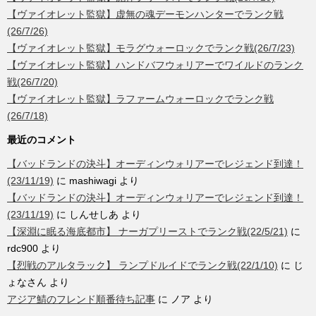
【ヴァイオレット監獄】虚無の魂デーモンハンターでランク戦
(26/7/26)
【ヴァイオレット監獄】モラグウォーロックでランク戦(26/7/23)
【ヴァイオレット監獄】ハンドバフウォリアーでワイルドのランク
戦(26/7/20)
【ヴァイオレット監獄】ラファームウォーロックでランク戦
(26/7/18)
最近のコメント
【バッドランドの決斗】オーディンウォリアーでレジェンド到達！
(23/11/19)
に
mashiwagi
より
【バッドランドの決斗】オーディンウォリアーでレジェンド到達！
(23/11/19)
に
しんせしあ
より
【深淵に眠る海底都市】 ナーガプリーストでランク戦(22/5/21)
に
rdc900
より
【烈戦のアルタラック】 ランプドルイドでランク戦(22/1/10)
に
じ
ょなさん
より
アジア鯖のフレンド順番待ち記事
に
ノア
より