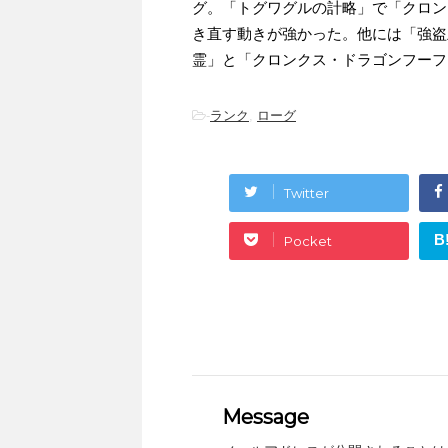
グ。「トグワグルの計略」で「クロン
き直す動きが強かった。他には「強盗
霊」と「クロンクス・ドラゴンフーフ
-
ランク
,
ローグ
Twitter
B
Pocket
Message