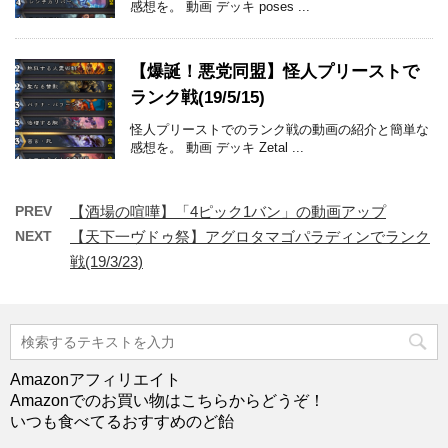
感想を。 動画 デッキ poses ...
【爆誕！悪党同盟】怪人プリーストで
ランク戦(19/5/15)
怪人プリーストでのランク戦の動画の紹介と簡単な
感想を。 動画 デッキ Zetal ...
PREV
【酒場の喧嘩】「4ピック1バン」の動画アップ
NEXT
【天下一ヴドゥ祭】アグロタマゴパラディンでランク
戦(19/3/23)
Amazonアフィリエイト
Amazonでのお買い物はこちらからどうぞ！
いつも食べてるおすすめのど飴