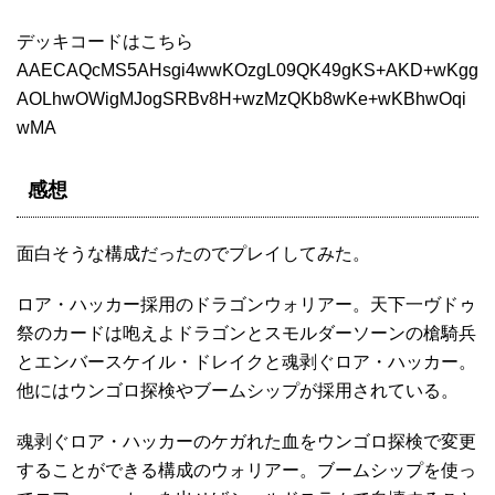
デッキコードはこちら
AAECAQcMS5AHsgi4wwKOzgL09QK49gKS+AKD+wKgg
AOLhwOWigMJogSRBv8H+wzMzQKb8wKe+wKBhwOqi
wMA
感想
面白そうな構成だったのでプレイしてみた。
ロア・ハッカー採用のドラゴンウォリアー。天下一ヴドゥ
祭のカードは咆えよドラゴンとスモルダーソーンの槍騎兵
とエンバースケイル・ドレイクと魂剥ぐロア・ハッカー。
他にはウンゴロ探検やブームシップが採用されている。
魂剥ぐロア・ハッカーのケガれた血をウンゴロ探検で変更
することができる構成のウォリアー。ブームシップを使っ