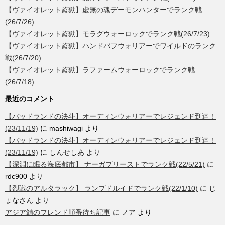
【ヴァイオレット監獄】虚無の魂デーモンハンターでランク戦
(26/7/26)
【ヴァイオレット監獄】モラグウォーロックでランク戦(26/7/23)
【ヴァイオレット監獄】ハンドバフウォリアーでワイルドのランク
戦(26/7/20)
【ヴァイオレット監獄】ラファームウォーロックでランク戦
(26/7/18)
最近のコメント
【バッドランドの決斗】オーディンウォリアーでレジェンド到達！
(23/11/19)
に
mashiwagi
より
【バッドランドの決斗】オーディンウォリアーでレジェンド到達！
(23/11/19)
に
しんせしあ
より
【深淵に眠る海底都市】 ナーガプリーストでランク戦(22/5/21)
に
rdc900
より
【烈戦のアルタラック】 ランプドルイドでランク戦(22/1/10)
に
じ
ょなさん
より
アジア鯖のフレンド順番待ち記事
に
ノア
より