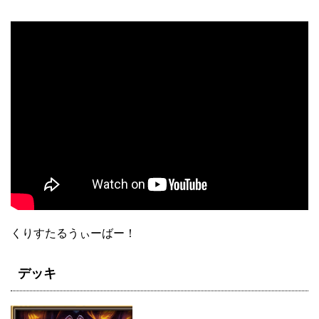
くりすたるうぃーばー！
デッキ