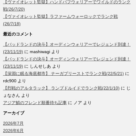
【ヴァイオレット監獄】ハンドバフウォリアーでワイルドのランク
戦(26/7/20)
【ヴァイオレット監獄】ラファームウォーロックでランク戦
(26/7/18)
最近のコメント
【バッドランドの決斗】オーディンウォリアーでレジェンド到達！
(23/11/19)
に
mashiwagi
より
【バッドランドの決斗】オーディンウォリアーでレジェンド到達！
(23/11/19)
に
しんせしあ
より
【深淵に眠る海底都市】 ナーガプリーストでランク戦(22/5/21)
に
rdc900
より
【烈戦のアルタラック】 ランプドルイドでランク戦(22/1/10)
に
じ
ょなさん
より
アジア鯖のフレンド順番待ち記事
に
ノア
より
アーカイブ
2026年7月
2026年6月