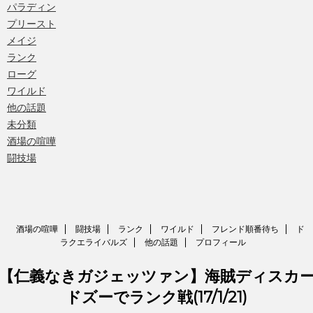
パラディン
プリースト
メイジ
ランク
ローグ
ワイルド
他の話題
未分類
酒場の喧嘩
闘技場
酒場の喧嘩
闘技場
ランク
ワイルド
フレンド順番待ち
ド
ラクエライバルズ
他の話題
プロフィール
【仁義なきガジェッツァン】海賊ディスカ
ドズーでランク戦(17/1/21)