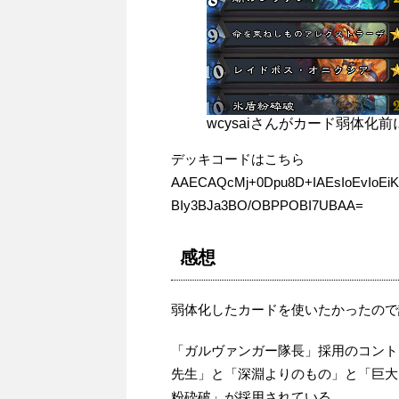
wcysaiさんがカード弱体
デッキコードはこちら
AAECAQcMj+0Dpu8D+IAEsIoEvIoEi
BIy3BJa3BO/OBPPOBI7UBAA=
感想
弱体化したカードを使いたかったので
「ガルヴァンガー隊長」採用のコント
先生」と「深淵よりのもの」と「巨大
粉砕破」が採用されている。