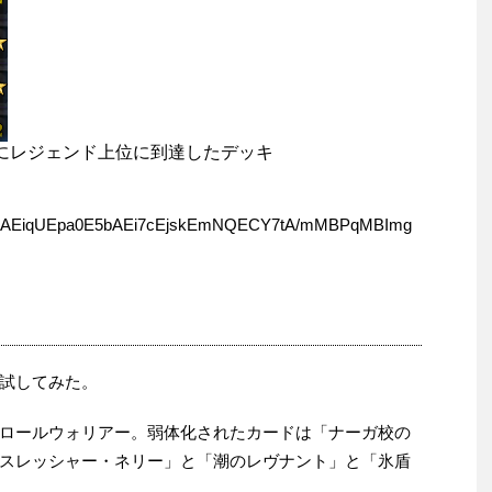
化前にレジェンド上位に到達したデッキ
KAEiqUEpa0E5bAEi7cEjskEmNQECY7tA/mMBPqMBImg
試してみた。
ロールウォリアー。弱体化されたカードは「ナーガ校の
スレッシャー・ネリー」と「潮のレヴナント」と「氷盾