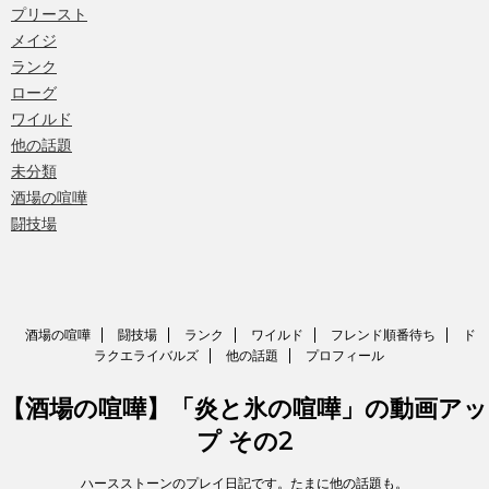
プリースト
メイジ
ランク
ローグ
ワイルド
他の話題
未分類
酒場の喧嘩
闘技場
酒場の喧嘩
闘技場
ランク
ワイルド
フレンド順番待ち
ド
ラクエライバルズ
他の話題
プロフィール
【酒場の喧嘩】「炎と氷の喧嘩」の動画アッ
プ その2
ハースストーンのプレイ日記です。たまに他の話題も。