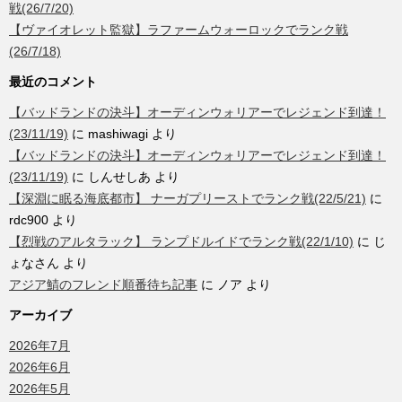
戦(26/7/20)
【ヴァイオレット監獄】ラファームウォーロックでランク戦
(26/7/18)
最近のコメント
【バッドランドの決斗】オーディンウォリアーでレジェンド到達！
(23/11/19)
に
mashiwagi
より
【バッドランドの決斗】オーディンウォリアーでレジェンド到達！
(23/11/19)
に
しんせしあ
より
【深淵に眠る海底都市】 ナーガプリーストでランク戦(22/5/21)
に
rdc900
より
【烈戦のアルタラック】 ランプドルイドでランク戦(22/1/10)
に
じ
ょなさん
より
アジア鯖のフレンド順番待ち記事
に
ノア
より
アーカイブ
2026年7月
2026年6月
2026年5月