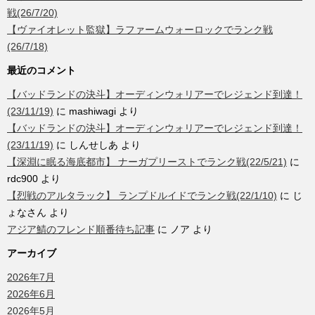
戦(26/7/20)
【ヴァイオレット監獄】ラファームウォーロックでランク戦
(26/7/18)
最近のコメント
【バッドランドの決斗】オーディンウォリアーでレジェンド到達！
(23/11/19)
に
mashiwagi
より
【バッドランドの決斗】オーディンウォリアーでレジェンド到達！
(23/11/19)
に
しんせしあ
より
【深淵に眠る海底都市】 ナーガプリーストでランク戦(22/5/21)
に
rdc900
より
【烈戦のアルタラック】 ランプドルイドでランク戦(22/1/10)
に
じ
ょなさん
より
アジア鯖のフレンド順番待ち記事
に
ノア
より
アーカイブ
2026年7月
2026年6月
2026年5月