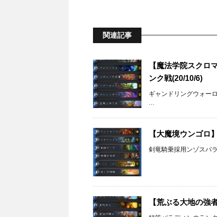
関連記事
【魔法学院スクロ
ンク戦(20/10/6)
ギャンドリングウォーロ
...
【大魔境ウンゴロ】剣
剣竜騎乗採用ンゾスパ
【荒ぶる大地の強者た