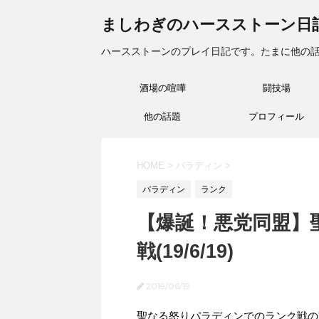
ましわぎのハースストーン日
ハースストーンのプレイ日記です。たまに他の
酒場の喧嘩
闘技場
他の話題
プロフィール
HOME
>
パラディン
>
パラディン
ランク
【爆誕！悪党同盟】
戦(19/6/19)
2019/06/19
聖なる怒りパラディンでのランク戦の