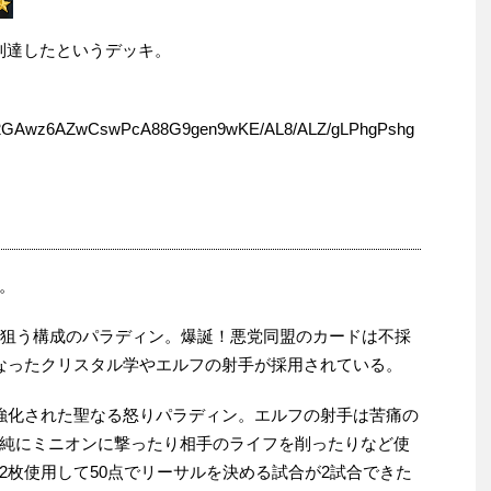
に到達したというデッキ。
Awz6AZwCswPcA88G9gen9wKE/AL8/ALZ/gLPhgPshg
。
を狙う構成のパラディン。爆誕！悪党同盟のカードは不採
なったクリスタル学やエルフの射手が採用されている。
強化された聖なる怒りパラディン。エルフの射手は苦痛の
純にミニオンに撃ったり相手のライフを削ったりなど使
2枚使用して50点でリーサルを決める試合が2試合できた