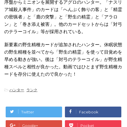
序盤からミニオンを展開するアグロのハンター。「ナスリ
ア城殺人事件」のカードは「へんぷく飾りの客」と「精霊
の密猟者」と「鹿の突撃」と「野生の精霊」と「アラロ
ン」と「巻き添え被害」。他のカードセットからは「対弓
のテラーコイル」等が採用されている。
新要素の野生精種カードが追加されたハンター。休眠状態
の野生精種を並べてから「野生の精霊」を使って目覚めを
早める動きが強い。後は「対弓のテラーコイル」が野生精
種スペルと相性が良かった。動画ではひとまず野生精種カ
ードを存分に使えたので良かった！
-
ハンター
,
ランク
Twitter
Facebook
Google+
Pocket