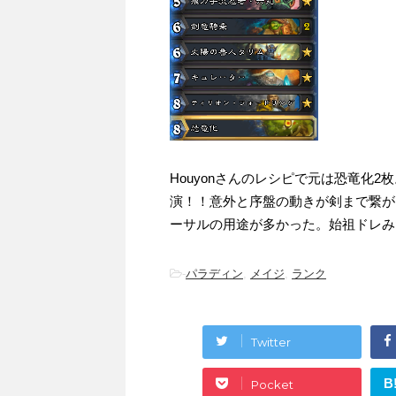
Houyonさんのレシピで元は恐竜化
演！！意外と序盤の動きが剣まで繋が
ーサルの用途が多かった。始祖ドレみ
-
パラディン
,
メイジ
,
ランク
Twitter
B
Pocket