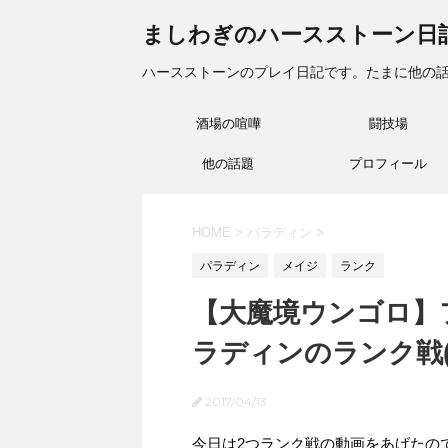
ましわぎのハースストーン日
ハースストーンのプレイ日記です。たまに他の
酒場の喧嘩
闘技場
他の話題
プロフィール
HOME
>
パラディン
>
パラディン
メイジ
ランク
【大魔境ウンゴロ】
ラディンのランク戦(17
2017/04/13
今日は2つランク戦の動画をあげたの