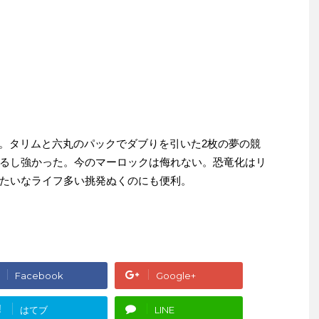
2枚。タリムと六丸のパックでダブりを引いた2枚の夢の競
るし強かった。今のマーロックは侮れない。恐竜化はリ
たいなライフ多い挑発ぬくのにも便利。
Facebook
Google+
!
はてブ
LINE