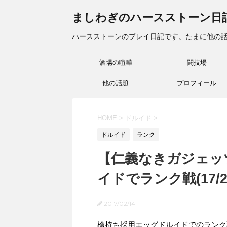
ましわぎのハースストーン日
ハースストーンのプレイ日記です。たまに他の
酒場の喧嘩
闘技場
他の話題
プロフィール
HOME
>
ドルイド
>
ドルイド
ランク
【仁義なきガジェッ
イドでランク戦(17/2/
2017/02/14
槍持ち採用エッグドルイドでのランク