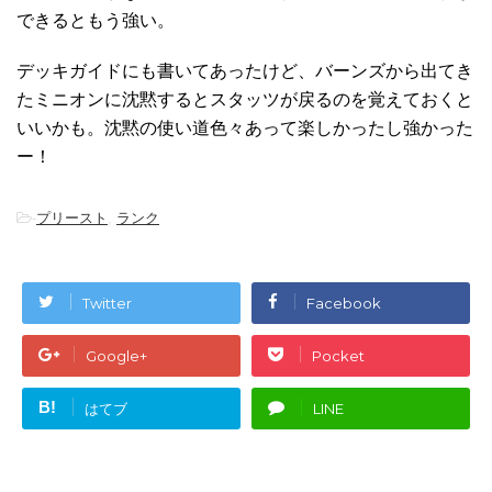
できるともう強い。
デッキガイドにも書いてあったけど、バーンズから出てき
たミニオンに沈黙するとスタッツが戻るのを覚えておくと
いいかも。沈黙の使い道色々あって楽しかったし強かった
ー！
-
プリースト
,
ランク
Twitter
Facebook
Google+
Pocket
B!
はてブ
LINE