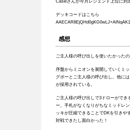
Casieさんが今月レジェンド上位に
デッキコードはこちら
AAECAR8EjQHd0gKG0wLJ+AINqAK
感想
ご主人様の呼び出しを使いたかったの
序盤からミニオンを展開していくミッ
グポーとご主人様の呼び出し。他には
が採用されている。
ご主人様の呼び出しで3ドローができ
ー。手札がなくなりがちなミッドレン
ッキが圧縮できることでDKを引きや
対戦できたし面白かった！