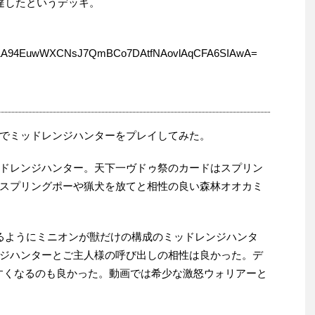
到達したというデッキ。
1A94EuwWXCNsJ7QmBCo7DAtfNAovlAqCFA6SIAwA=
でミッドレンジハンターをプレイしてみた。
ドレンジハンター。天下一ヴドゥ祭のカードはスプリン
スプリングポーや猟犬を放てと相性の良い森林オオカミ
るようにミニオンが獣だけの構成のミッドレンジハンタ
ジハンターとご主人様の呼び出しの相性は良かった。デ
すくなるのも良かった。動画では希少な激怒ウォリアーと