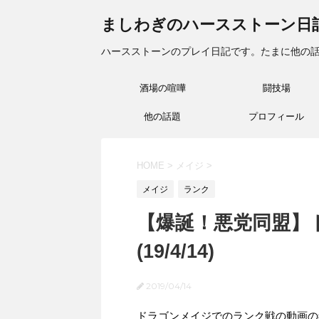
ましわぎのハースストーン日
ハースストーンのプレイ日記です。たまに他の
酒場の喧嘩
闘技場
他の話題
プロフィール
HOME
>
メイジ
>
メイジ
ランク
【爆誕！悪党同盟】
(19/4/14)
2019/04/14
ドラゴンメイジでのランク戦の動画の