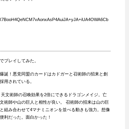
7BooH4QeNCM7vAonxAsP4AuiJA+yJA+iUA4OWA6Cb
でプレイしてみた。
爆誕！悪党同盟のカードはカドガーと召術師の招来と創
採用されている。
、天文術師の召喚効果を2倍にできるドラゴンメイジ。亡
文術師や山の巨人と相性が良い。 召術師の招来は山の巨
と組み合わせて4マナミニオンを並べる動きも強力。想像
便利だった。面白かった！