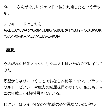
Kranichさんが今月レジェンド上位に到達したというデッ
キ。
デッキコードはこちら
AAECAY0WApYGotMCDnG7ApUDtATmBJYF7AXBwQK
YxAKP0wK+7AL77ALl7wLv8QIA
感想
今の環境の秘策メイジ、リクエスト頂いたのでプレイして
みた。
序盤から削りにいくことでおなじみ秘策メイジ。ブラック
ワルド・ピクシーや魔力の鍵屋採用が珍しい。他にもアマ
ニの狂戦士が1枚採用されている。
ピクシーはライフ4なので地獄の炎で死なないのがウォー