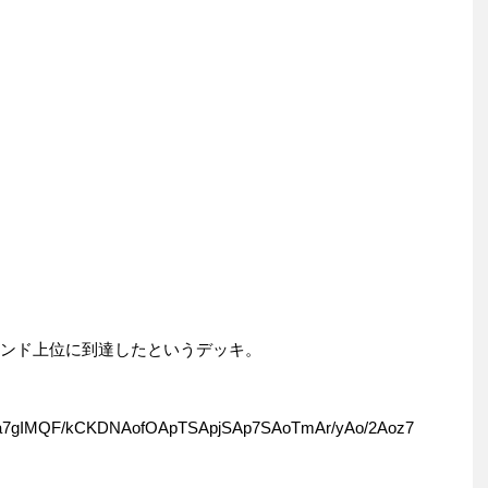
ジェンド上位に到達したというデッキ。
7gIMQF/kCKDNAofOApTSApjSAp7SAoTmAr/yAo/2Aoz7