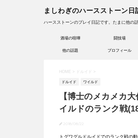
ましわぎのハースストーン日
ハースストーンのプレイ日記です。たまに他の
酒場の喧嘩
闘技場
他の話題
プロフィール
HOME
>
ドルイド
>
ドルイド
ワイルド
【博士のメカメカ大
イルドのランク戦(18/8
2018/08/22
トグワグルドルイドでのランク戦の動