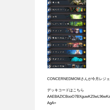
CONCERNEDMOMさんが今月レ
デッキコードはこちら
AAEBAZICBooO7BXguwKZ0wL96wKa
AgA=