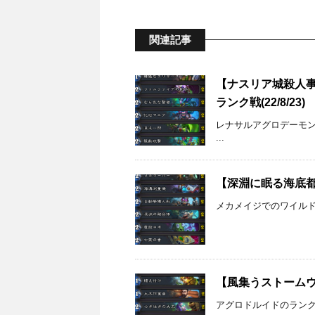
関連記事
【ナスリア城殺人
ランク戦(22/8/23)
レナサルアグロデーモ
...
【深淵に眠る海底都市
メカメイジでのワイルドの
【風集うストームウィ
アグロドルイドのランク戦