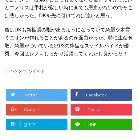
どエメリスは手札が寂しい時にきても恩恵がないのでそこ
は悲しかった。DKを先に引けてれば強いと思う。
後はDKも新拡張の獣が出るようになっていて急襲や木霊
ミニオンが作れることがあるのが面白かった。特に生命奪
取、急襲がついている2/1/3の獰猛なスケイルハイドが優
秀。今回はレノもしっかり活躍してくれたし良かった！
-
ハンター
,
ワイルド
Twitter
Facebook
Google+
Pocket
B!
はてブ
LINE