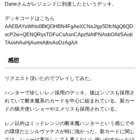
Daneさんがレジェンドに到達したというデッキ。
デッキコードはこちら
AAEBAYoWHo0BtQOHBN4FgAeXCNsJ/gy5DfcNgQ6QD
scP2w+QENQRyxTDFuCsAsnCApzNAtPNAsbOAt/SAob
TAovhAuHjAurmAtbsAoDzAgAA
感想
リクエスト頂いたのでプレイしてみた。
ハンターで珍しいレノ採用のデッキ。後はンゾスも採用さ
れていて断末魔系のカードを中心に組まれている。新カー
ドの猟犬使いショーやエメリスも採用されている。
レノ以外はミッドレンジの断末魔ハンターという感じで今
の環境だとシルヴァナスが特に強かった。新カードに関し
ては、ショーは素出ししても悪くないし使いやすかったけ