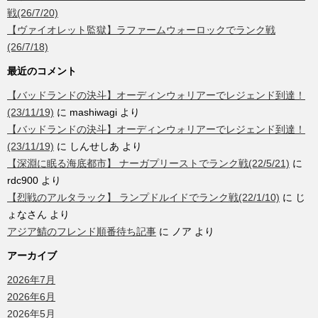
戦(26/7/20)
【ヴァイオレット監獄】ラファームウォーロックでランク戦
(26/7/18)
最近のコメント
【バッドランドの決斗】オーディンウォリアーでレジェンド到達！
(23/11/19)
に
mashiwagi
より
【バッドランドの決斗】オーディンウォリアーでレジェンド到達！
(23/11/19)
に
しんせしあ
より
【深淵に眠る海底都市】 ナーガプリーストでランク戦(22/5/21)
に
rdc900
より
【烈戦のアルタラック】 ランプドルイドでランク戦(22/1/10)
に
じ
ょなさん
より
アジア鯖のフレンド順番待ち記事
に
ノア
より
アーカイブ
2026年7月
2026年6月
2026年5月