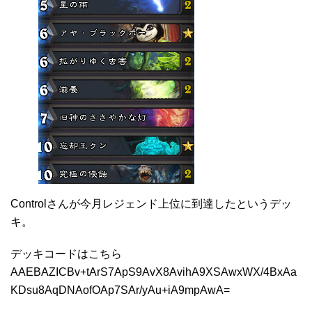
Controlさんが今月レジェンド上位に到達したというデッ
キ。
デッキコードはこちら
AAEBAZICBv+tArS7ApS9AvX8AvihA9XSAwxWX/4BxAa
KDsu8AqDNAofOAp7SAr/yAu+iA9mpAwA=