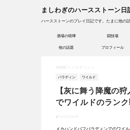
ましわぎのハースストーン日
ハースストーンのプレイ日記です。たまに他の
酒場の喧嘩
闘技場
他の話題
プロフィール
HOME
>
パラディン
>
パラディン
ワイルド
【灰に舞う降魔の狩
でワイルドのランク戦(2
2020/05/19
メカハンドバフパラディンでのワイル