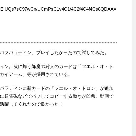
EIUQs7sC97wCn/UCmPsC1v4C1/4C2f4C4f4Cs8QDAA=
バフパラディン、プレイしたかったので試してみた。
ィン。灰に舞う降魔の狩人のカードは「フエル・オ・ト
カイアーム」等が採用されている。
パラディンに新カードの「フエル・オ・トロン」が追加
に超電磁などでバフしてコピーする動きが凶悪。動画で
活躍してくれたので良かった！