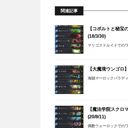
関連記事
【コボルトと秘宝
(18/3/30)
マリゴスドルイドでの
【大魔境ウンゴロ】海
海賊マーロックパラデ
【魔法学院スクロ
(20/8/11)
偶数ウォーロックでのワ