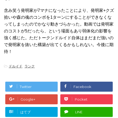
含み笑う発明家が7マナになったことにより、発明家+クズ
拾いや森の魂のコンボを1ターンにすることができなくな
ってしまったのでかなり動きづらかった。動画では発明家
のコストが5だったら、という場面もあり弱体化の影響を
強く感じた。ただトークンドルイド自体はまだまだ強いの
で発明家を抜いた構築が出てくるかもしれない。今後に期
待！
-
ドルイド
,
ランク
Twitter
Facebook
Google+
Pocket
B!
はてブ
LINE