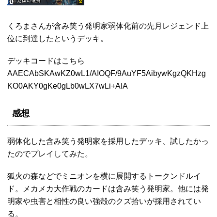
くろまさんが含み笑う発明家弱体化前の先月レジェンド上
位に到達したというデッキ。
デッキコードはこちら
AAECAbSKAwKZ0wL1/AIOQF/9AuYF5AibywKgzQKHzg
KO0AKY0gKe0gLb0wLX7wLi+AIA
感想
弱体化した含み笑う発明家を採用したデッキ、試したかっ
たのでプレイしてみた。
狐火の森などでミニオンを横に展開するトークンドルイ
ド。メカメカ大作戦のカードは含み笑う発明家。他には発
明家や虫害と相性の良い強殻のクズ拾いが採用されてい
る。