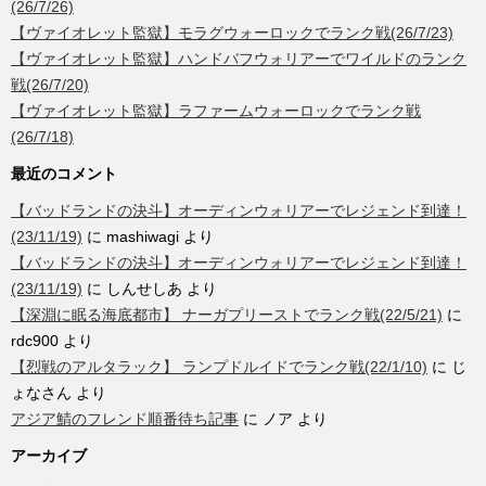
(26/7/26)
【ヴァイオレット監獄】モラグウォーロックでランク戦(26/7/23)
【ヴァイオレット監獄】ハンドバフウォリアーでワイルドのランク
戦(26/7/20)
【ヴァイオレット監獄】ラファームウォーロックでランク戦
(26/7/18)
最近のコメント
【バッドランドの決斗】オーディンウォリアーでレジェンド到達！
(23/11/19)
に
mashiwagi
より
【バッドランドの決斗】オーディンウォリアーでレジェンド到達！
(23/11/19)
に
しんせしあ
より
【深淵に眠る海底都市】 ナーガプリーストでランク戦(22/5/21)
に
rdc900
より
【烈戦のアルタラック】 ランプドルイドでランク戦(22/1/10)
に
じ
ょなさん
より
アジア鯖のフレンド順番待ち記事
に
ノア
より
アーカイブ