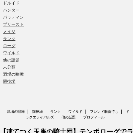
ドルイド
ハンター
パラディン
プリースト
メイジ
ランク
ローグ
ワイルド
他の話題
未分類
酒場の喧嘩
闘技場
酒場の喧嘩
闘技場
ランク
ワイルド
フレンド順番待ち
ド
ラクエライバルズ
他の話題
プロフィール
【凍てつく玉座の騎士団】テンポローグで