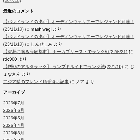
(26/7/18)
最近のコメント
【バッドランドの決斗】オーディンウォリアーでレジェンド到達！
(23/11/19)
に
mashiwagi
より
【バッドランドの決斗】オーディンウォリアーでレジェンド到達！
(23/11/19)
に
しんせしあ
より
【深淵に眠る海底都市】 ナーガプリーストでランク戦(22/5/21)
に
rdc900
より
【烈戦のアルタラック】 ランプドルイドでランク戦(22/1/10)
に
じ
ょなさん
より
アジア鯖のフレンド順番待ち記事
に
ノア
より
アーカイブ
2026年7月
2026年6月
2026年5月
2026年4月
2026年3月