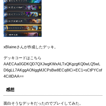
xBlaineさんが作成したデッキ。
デッキコードはこちら
AAECAa0GDKQD7QXJwgKWxALTxQKgzgKQ0wLQ5wL
D6gLL7AKggAONggMJCPsBw8ECq8ICi+EC1+sCtPYCof
4CiIIDAA==
感想
面白そうなデッキだったのでプレイしてみた。