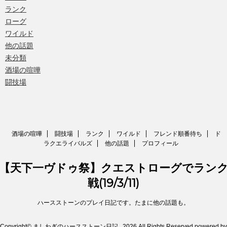
ランク
ローグ
ワイルド
他の話題
未分類
酒場の喧嘩
闘技場
酒場の喧嘩
闘技場
ランク
ワイルド
フレンド順番待ち
ド
ラクエライバルズ
他の話題
プロフィール
【天下一ヴドゥ祭】クエストローグでラン
戦(19/3/11)
ハースストーンのプレイ日記です。たまに他の話題も。
Copyright© ましわぎのハースストーン日記 , 2026 All Rights Reserved.
powered by