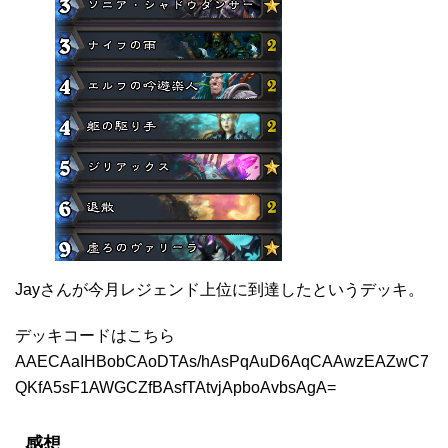
Jayさんが今月レジェンド上位に到達したというデッキ。
デッキコードはこちら
AAECAaIHBobCAoDTAs/hAsPqAuD6AqCAAwzEAZwC7
QKfA5sF1AWGCZfBAsfTAtvjApboAvbsAgA=
感想