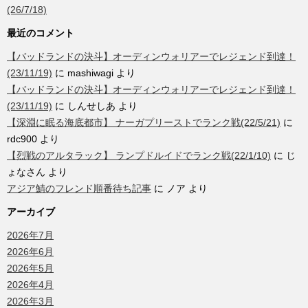
(26/7/18)
最近のコメント
【バッドランドの決斗】オーディンウォリアーでレジェンド到達！
(23/11/19)
に
mashiwagi
より
【バッドランドの決斗】オーディンウォリアーでレジェンド到達！
(23/11/19)
に
しんせしあ
より
【深淵に眠る海底都市】 ナーガプリーストでランク戦(22/5/21)
に
rdc900
より
【烈戦のアルタラック】 ランプドルイドでランク戦(22/1/10)
に
じ
ょなさん
より
アジア鯖のフレンド順番待ち記事
に
ノア
より
アーカイブ
2026年7月
2026年6月
2026年5月
2026年4月
2026年3月