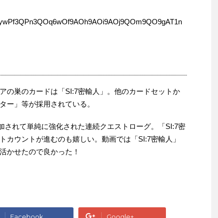
ywPf3QPn3QOq6wOf9AOh9AOi9AOj9QOm9QO9gAT1n
アの巣のカードは「SI:7密輸人」。他のカードセットか
ター」等が採用されている。
追加されて単純に強化された連続クエストローグ。「SI:7密
トカウントが進むのも嬉しい。動画では「SI:7密輸人」
活かせたので良かった！
Facebook
Google+