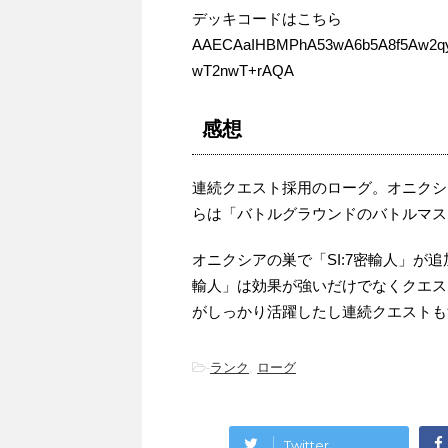
デッキコードはこちら
AAECAaIHBMPhA53wA6b5A8f5Aw2q
wT2nwT+rAQA
感想
連続クエスト採用のローグ。オニクシ
らは「バトルグラウンドのバトルマス
オニクシアの巣で「SI:7密輸人」が
輸人」は効果が強いだけでなくクエス
がしっかり活躍したし連続クエストも
-
ランク
,
ローグ
Twitter