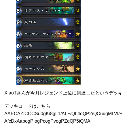
XiaoTさんが今月レジェンド上位に到達したというデッキ
デッキコードはこちら
AAECAZICCCSu0gK/8gL1/ALF/QL4oQP2rQOuugMLVl/+
AfcDxAapogPIogPcogPvogPZqQP5tQMA