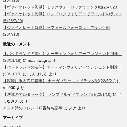
(26/7/26)
【ヴァイオレット監獄】モラグウォーロックでランク戦(26/7/23)
【ヴァイオレット監獄】ハンドバフウォリアーでワイルドのランク
戦(26/7/20)
【ヴァイオレット監獄】ラファームウォーロックでランク戦
(26/7/18)
最近のコメント
【バッドランドの決斗】オーディンウォリアーでレジェンド到達！
(23/11/19)
に
mashiwagi
より
【バッドランドの決斗】オーディンウォリアーでレジェンド到達！
(23/11/19)
に
しんせしあ
より
【深淵に眠る海底都市】 ナーガプリーストでランク戦(22/5/21)
に
rdc900
より
【烈戦のアルタラック】 ランプドルイドでランク戦(22/1/10)
に
じ
ょなさん
より
アジア鯖のフレンド順番待ち記事
に
ノア
より
アーカイブ