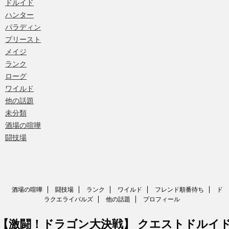
ドルイド
ハンター
パラディン
プリースト
メイジ
ランク
ローグ
ワイルド
他の話題
未分類
酒場の喧嘩
闘技場
酒場の喧嘩
闘技場
ランク
ワイルド
フレンド順番待ち
ド
ラクエライバルズ
他の話題
プロフィール
【激闘！ドラゴン大決戦】 クエストドルイ