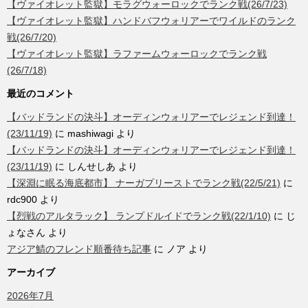
【ヴァイオレット監獄】モラグウォーロックでランク戦(26/7/23)
【ヴァイオレット監獄】ハンドバフウォリアーでワイルドのランク
戦(26/7/20)
【ヴァイオレット監獄】ラファームウォーロックでランク戦
(26/7/18)
最近のコメント
【バッドランドの決斗】オーディンウォリアーでレジェンド到達！
(23/11/19)
に
mashiwagi
より
【バッドランドの決斗】オーディンウォリアーでレジェンド到達！
(23/11/19)
に
しんせしあ
より
【深淵に眠る海底都市】 ナーガプリーストでランク戦(22/5/21)
に
rdc900
より
【烈戦のアルタラック】 ランプドルイドでランク戦(22/1/10)
に
じ
ょなさん
より
アジア鯖のフレンド順番待ち記事
に
ノア
より
アーカイブ
2026年7月