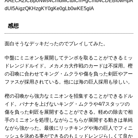
AAECAZICBp0Nws4CmdMCtuICm+gCmu4CDEBf0wHpA
dUI5AigzQKHzgKY0gKe0gLb0wKE5gIA
感想
面白そうなデッキだったのでプレイしてみた。
中盤にミニオンを展開してテンポを取ることができるミッ
ドレンジドルイド。メカメカ大作戦のカードは不採用。樫
の召喚に合わせてキング・ムクラや傷を負った剣匠やアー
ファスが採用されている。他には海の巨人採用も珍しい。
樫の召喚から強力なミニオンを招集することができるドル
イド。バナナを上げないキング・ムクラや4/7スタッツの
傷を負った剣匠を展開することができる。軽めの除去で相
手のミニオンを処理しながらこちらが展開する動きは単純
ながら強かった。最後にリッチキングや海の巨人でフィニ
ッシュを決める事ができるのもミッドレンジらしくて良か