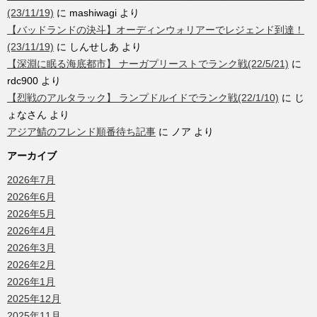
(23/11/19)
に
mashiwagi
より
【バッドランドの決斗】オーディンウォリアーでレジェンド到達！
(23/11/19)
に
しんせしあ
より
【深淵に眠る海底都市】 ナーガプリーストでランク戦(22/5/21)
に
rdc900
より
【烈戦のアルタラック】 ランプドルイドでランク戦(22/1/10)
に
じ
ょなさん
より
アジア鯖のフレンド順番待ち記事
に
ノア
より
アーカイブ
2026年7月
2026年6月
2026年5月
2026年4月
2026年3月
2026年2月
2026年1月
2025年12月
2025年11月