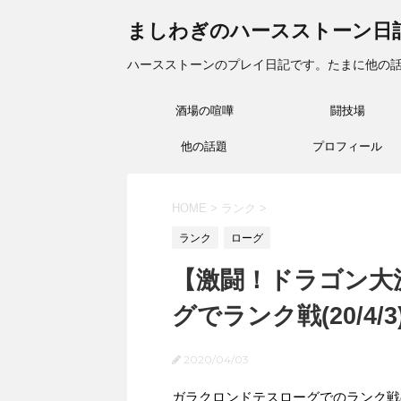
ましわぎのハースストーン日
ハースストーンのプレイ日記です。たまに他の
酒場の喧嘩
闘技場
他の話題
プロフィール
HOME
>
ランク
>
ランク
ローグ
【激闘！ドラゴン大
グでランク戦(20/4/3
2020/04/03
ガラクロンドテスローグでのランク戦