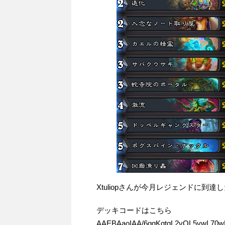
Xtuliopさんが今月レジェンドに到達
デッキコードはこちら
AAEBAaoIAA/6qgKgtgL2vQL5vwL7