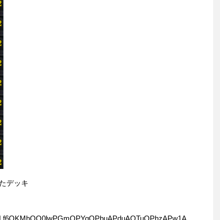
したデッキ
0wLf6QKMhQO0lwPGmQPYqQPbuAPduAOTuQPhzAPw1A