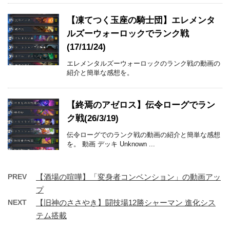
【凍てつく玉座の騎士団】エレメンタ
ルズーウォーロックでランク戦
(17/11/24)
エレメンタルズーウォーロックのランク戦の動画の
紹介と簡単な感想を。
【終焉のアゼロス】伝令ローグでラン
ク戦(26/3/19)
伝令ローグでのランク戦の動画の紹介と簡単な感想
を。 動画 デッキ Unknown ...
PREV
【酒場の喧嘩】「変身者コンベンション」の動画アッ
プ
NEXT
【旧神のささやき】闘技場12勝シャーマン 進化シス
テム搭載