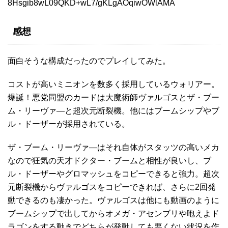
8Hsgib8wL09QKD+wL7/gKLgAOqiwOWlAMA
感想
面白そうな構成だったのでプレイしてみた。
コストが高いミニオンを数多く採用しているウォリアー。
爆誕！悪党同盟のカードは大魔術師ヴァルゴスとザ・ブー
ム・リーヴァ―と超次元断裂機。他にはブームシップやブ
ル・ドーザーが採用されている。
ザ・ブーム・リーヴァ―はそれ自体がスタッツの高いメカ
なので狂気の天才ドクター・ブームと相性が良いし、ブ
ル・ドーザーやグロマッシュをコピーできると強力。超次
元断裂機からヴァルゴスをコピーできれば、さらに2回発
動できるのも凄かった。ヴァルゴスは他にも動画のように
ブームシップで出してからオメガ・アセンブリや咆えよド
ラゴンをする動きでどちらが発動しても悪くない状況を作