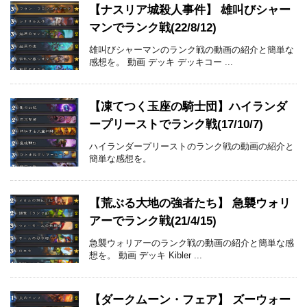
【ナスリア城殺人事件】 雄叫びシャー
マンでランク戦(22/8/12)
雄叫びシャーマンのランク戦の動画の紹介と簡単な
感想を。 動画 デッキ デッキコー ...
【凍てつく玉座の騎士団】ハイランダ
ープリーストでランク戦(17/10/7)
ハイランダープリーストのランク戦の動画の紹介と
簡単な感想を。
【荒ぶる大地の強者たち】 急襲ウォリ
アーでランク戦(21/4/15)
急襲ウォリアーのランク戦の動画の紹介と簡単な感
想を。 動画 デッキ Kibler ...
【ダークムーン・フェア】 ズーウォー