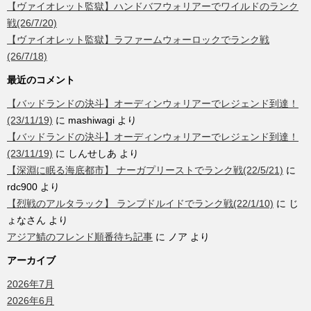
【ヴァイオレット監獄】ハンドバフウォリアーでワイルドのランク
戦(26/7/20)
【ヴァイオレット監獄】ラファームウォーロックでランク戦
(26/7/18)
最近のコメント
【バッドランドの決斗】オーディンウォリアーでレジェンド到達！
(23/11/19)
に
mashiwagi
より
【バッドランドの決斗】オーディンウォリアーでレジェンド到達！
(23/11/19)
に
しんせしあ
より
【深淵に眠る海底都市】 ナーガプリーストでランク戦(22/5/21)
に
rdc900
より
【烈戦のアルタラック】 ランプドルイドでランク戦(22/1/10)
に
じ
ょなさん
より
アジア鯖のフレンド順番待ち記事
に
ノア
より
アーカイブ
2026年7月
2026年6月