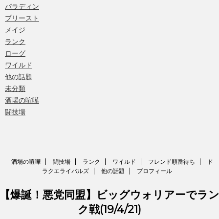
パラディン
プリースト
メイジ
ランク
ローグ
ワイルド
他の話題
未分類
酒場の喧嘩
闘技場
酒場の喧嘩
闘技場
ランク
ワイルド
フレンド順番待ち
ド
ラクエライバルズ
他の話題
プロフィール
【爆誕！悪党同盟】ビッグウォリアーでラ
ク戦(19/4/21)