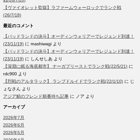
戦(26/7/20)
【ヴァイオレット監獄】ラファームウォーロックでランク戦
(26/7/18)
最近のコメント
【バッドランドの決斗】オーディンウォリアーでレジェンド到達！
(23/11/19)
に
mashiwagi
より
【バッドランドの決斗】オーディンウォリアーでレジェンド到達！
(23/11/19)
に
しんせしあ
より
【深淵に眠る海底都市】 ナーガプリーストでランク戦(22/5/21)
に
rdc900
より
【烈戦のアルタラック】 ランプドルイドでランク戦(22/1/10)
に
じ
ょなさん
より
アジア鯖のフレンド順番待ち記事
に
ノア
より
アーカイブ
2026年7月
2026年6月
2026年5月