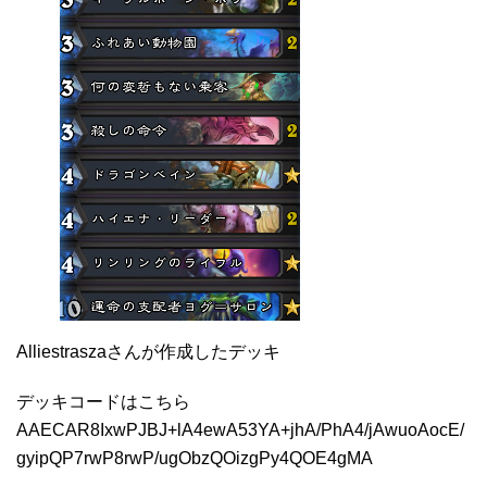
Alliestraszaさんが作成したデッキ
デッキコードはこちら
AAECAR8IxwPJBJ+lA4ewA53YA+jhA/PhA4/jAwuoAocE/
gyipQP7rwP8rwP/ugObzQOizgPy4QOE4gMA