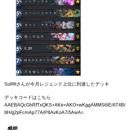
Sulf4tさんが今月レジェンド上位に到達したデッキ
デッキコードはこちら
AAEBAQcGhRfTxQKS+AKe+AKO+wKggAMMS6IE/AT4B/
8H/g2pFcrnAp77ArP8AvKoA7i5AwA=
感想