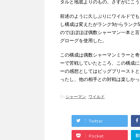
タルと地底よりのもの。さすがにこう
前述のように久しぶりにワイルドでも
し構成は変えたがランク9からランク
のでほぼほぼ偶数シャーマン一本と言
グローグを使用した。
この構成は偶数シャーマンミラーと奇
ーで苦戦していたところ、この構成に
ーの感想としてはビッグプリーストと
ったし、他の相手との対戦は楽しかっ
-
シャーマン
,
ワイルド
Twitter
B
Pocket