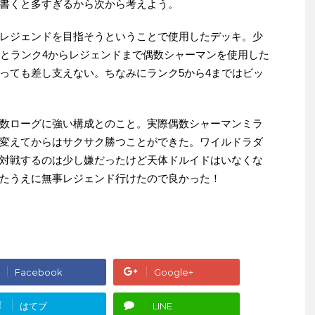
書くと多すぎるから次から考えよう。
レジェンドを目指そうということで使用したデッキ。少
5とランク4からレジェンドまで偶数シャーマンを使用した
っても差し支えない。ちなみにランク5から4まではビッ
数ローグに強い構成とのこと。実際偶数シャーマンミラ
変えてからはサクサク勝つことができた。ワイルドラダ
対戦するのは少し嫌だったけど天体ドルイドはいなくな
たうえに無事レジェンド行けたので良かった！
Facebook
Google+
!
はてブ
LINE