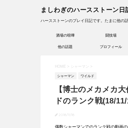
ましわぎのハースストーン日
ハースストーンのプレイ日記です。たまに他の
酒場の喧嘩
闘技場
他の話題
プロフィール
HOME
>
シャーマン
>
シャーマン
ワイルド
【博士のメカメカ大
ドのランク戦(18/11/1
2018/11/18
偶数シャーマンでのランク戦の動画の