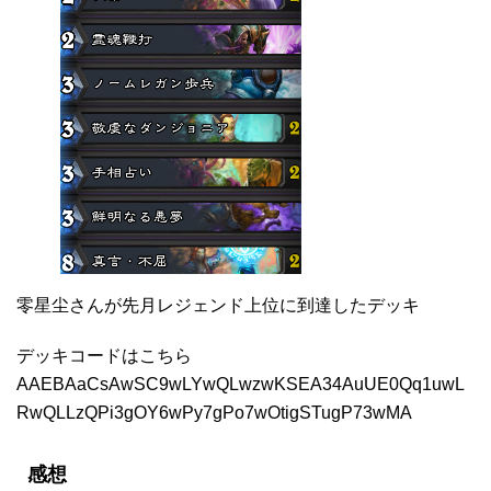
零星尘さんが先月レジェンド上位に到達したデッキ
デッキコードはこちら
AAEBAaCsAwSC9wLYwQLwzwKSEA34AuUE0Qq1uwL
RwQLLzQPi3gOY6wPy7gPo7wOtigSTugP73wMA
感想