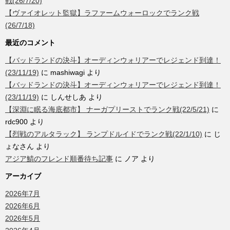
戦(26/7/20)
【ヴァイオレット監獄】ラファームウォーロックでランク戦
(26/7/18)
最近のコメント
【バッドランドの決斗】オーディンウォリアーでレジェンド到達！
(23/11/19)
に
mashiwagi
より
【バッドランドの決斗】オーディンウォリアーでレジェンド到達！
(23/11/19)
に
しんせしあ
より
【深淵に眠る海底都市】 ナーガプリーストでランク戦(22/5/21)
に
rdc900
より
【烈戦のアルタラック】 ランプドルイドでランク戦(22/1/10)
に
じ
ょなさん
より
アジア鯖のフレンド順番待ち記事
に
ノア
より
アーカイブ
2026年7月
2026年6月
2026年5月