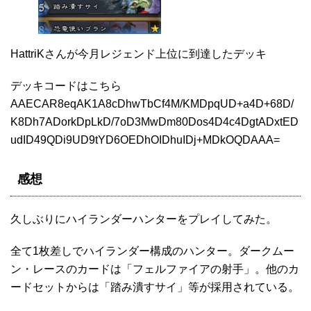
HattriKさんが今月レジェンド上位に到達したデッキ
デッキコードはこちら
AAECAR8eqAK1A8cDhwTbCf4M/KMDpqUD+a4D+68D/
K8Dh7ADorkDpLkD/7oD3MwDm80Dos4D4c4DgtADxtED
udID49QDi9UD9tYD6OEDhOIDhuIDj+MDkOQDAAA=
感想
久しぶりにハイランダーハンターをプレイしてみた。
全て1枚差しでハイランダー構成のハンター。ダークムー
ン・レースのカードは「フェルファイアの射手」。他のカ
ードセットからは「踏み潰すサイ」等が採用されている。